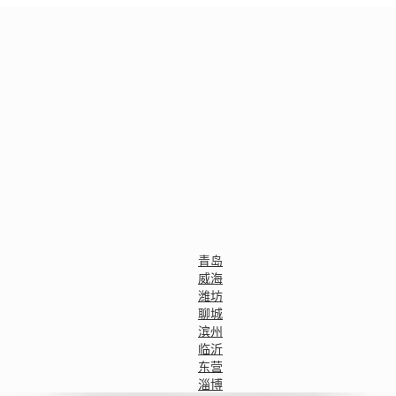
青岛
威海
潍坊
聊城
滨州
临沂
东营
淄博