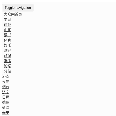
Toggle navigation
大众网首页
要闻
时评
山东
读书
体育
娱乐
财经
旅游
选房
论坛
分站
济南
枣庄
烟台
济宁
日照
德州
菏泽
泰安