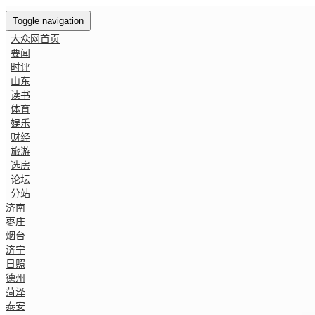
Toggle navigation
大众网首页
要闻
时评
山东
读书
体育
娱乐
财经
旅游
选房
论坛
分站
济南
枣庄
烟台
济宁
日照
德州
菏泽
泰安