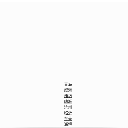
青岛
威海
潍坊
聊城
滨州
临沂
东营
淄博