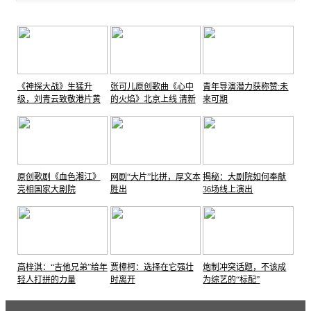
《神探大战》生猛升
张可儿原创歌曲《心中
青年导演潜力获称赞:未
级，刘青云致敬港片黄
的火焰》北京上线 清新
来可期
金时代
悦耳助燃激情
原创歌剧《血色湘江》
网剧“大片”比拼，厚文本
揭秘：大剧院如何奉献
亮相国家大剧院
胜出
36场线上演出
高梓淇：“吉他兄弟”给年
贾樟柯：选择在它强壮
炮制冲突话题，不该成
轻人打拼的力量
时离开
为综艺的“标配”