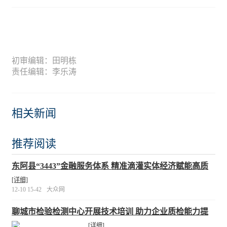
初审编辑：田明栋
责任编辑：李乐涛
相关新闻
推荐阅读
东阿县“3443”金融服务体系 精准滴灌实体经济赋能高质
量发展
[详细]
12-10 15-42
大众网
聊城市检验检测中心开展技术培训 助力企业质检能力提
升
[详细]