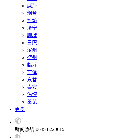
威海
烟台
潍坊
济宁
聊城
日照
滨州
德州
临沂
菏泽
东营
泰安
淄博
莱芜
更多
新闻热线 0635-8220015