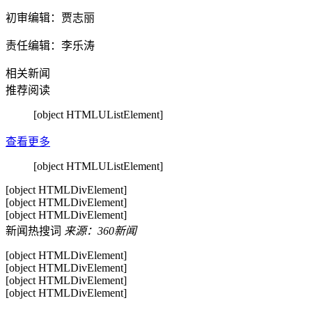
初审编辑：贾志丽
责任编辑：李乐涛
相关新闻
推荐阅读
[object HTMLUListElement]
查看更多
[object HTMLUListElement]
[object HTMLDivElement]
[object HTMLDivElement]
[object HTMLDivElement]
新闻热搜词
来源：360新闻
[object HTMLDivElement]
[object HTMLDivElement]
[object HTMLDivElement]
[object HTMLDivElement]