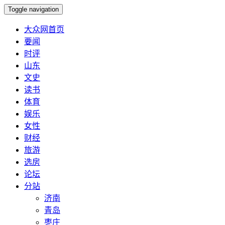
Toggle navigation
大众网首页
要闻
时评
山东
文史
读书
体育
娱乐
女性
财经
旅游
选房
论坛
分站
济南
青岛
枣庄