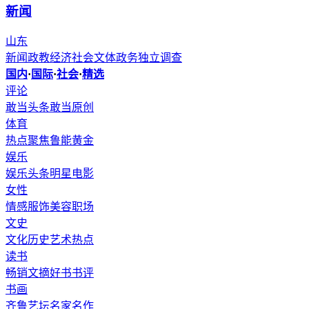
新闻
山东
新闻
政教
经济
社会
文体
政务
独立调查
国内
·
国际
·
社会
·
精选
评论
敢当头条
敢当原创
体育
热点聚焦
鲁能
黄金
娱乐
娱乐头条
明星
电影
女性
情感
服饰
美容
职场
文史
文化
历史
艺术
热点
读书
畅销
文摘
好书
书评
书画
齐鲁艺坛
名家
名作