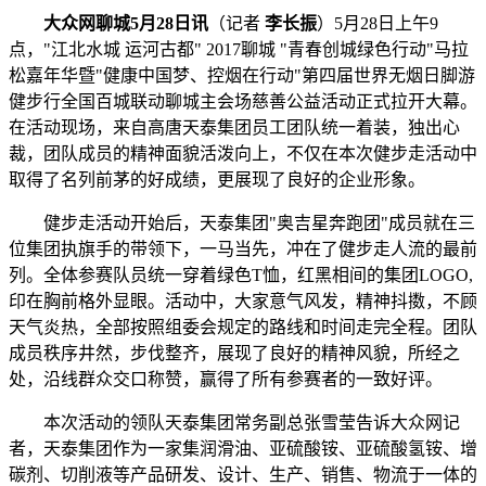
大众网聊城5月28日讯
（记者
李长振
）5月28日上午9
点，"江北水城 运河古都" 2017聊城 "青春创城绿色行动"马拉
松嘉年华暨"健康中国梦、控烟在行动"第四届世界无烟日脚游
健步行全国百城联动聊城主会场慈善公益活动正式拉开大幕。
在活动现场，来自高唐天泰集团员工团队统一着装，独出心
裁，团队成员的精神面貌活泼向上，不仅在本次健步走活动中
取得了名列前茅的好成绩，更展现了良好的企业形象。
健步走活动开始后，天泰集团"奥吉星奔跑团"成员就在三
位集团执旗手的带领下，一马当先，冲在了健步走人流的最前
列。全体参赛队员统一穿着绿色T恤，红黑相间的集团LOGO,
印在胸前格外显眼。活动中，大家意气风发，精神抖擞，不顾
天气炎热，全部按照组委会规定的路线和时间走完全程。团队
成员秩序井然，步伐整齐，展现了良好的精神风貌，所经之
处，沿线群众交口称赞，赢得了所有参赛者的一致好评。
本次活动的领队天泰集团常务副总张雪莹告诉大众网记
者，天泰集团作为一家集润滑油、亚硫酸铵、亚硫酸氢铵、增
碳剂、切削液等产品研发、设计、生产、销售、物流于一体的