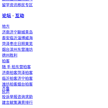
留学资讯
移民专区
论坛
·
互动
地方
济南
济宁
聊城
青岛
泰安
临沂
淄博
威海
菏泽
枣庄
日照
莱芜
烟台
滨州
东营
潍坊
德州
胜利
拍客
随 手 拍
东营拍客
济南拍客
菏泽拍客
临沂拍客
济宁拍客
潍坊拍客
烟台拍客
齐鲁
民声
投诉举报
咨询求助
建言献策
满意排行