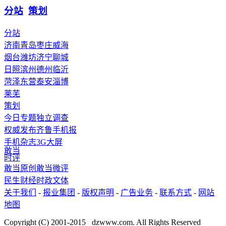
分站
策划
分站
济南
青岛
枣庄
威海
烟台
潍坊
济宁
聊城
日照
滨州
德州
临沂
菏泽
东营
泰安
淄博
莱芜
策划
今日专题
独立调查
权威发布
齐鲁手机报
手机杂志
3G
大屏
敢当
时评
敢当原创
敢当微评
民生
财经
时政
文体
关于我们
-
报业集团
-
版权声明
-
广告业务
-
联系方式
-
网站
地图
Copyright (C) 2001-2015 dzwww.com. All Rights Reserved