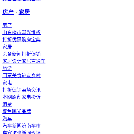
房产
·
家居
房产
山东楼市
曝光维权
打折优惠
购房宝典
家居
头条新闻
打折促销
家居设计
家居直通车
旅游
门票
美食
驴友
乡村
家电
打折促销
卖场资讯
本网原创
家电投诉
消费
聚焦
曝光
品牌
汽车
汽车新闻
济南车市
嘉宾访谈
新闻现场